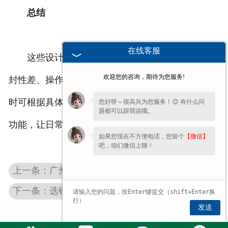
总结
在线客服
这些设计并非颠覆性变革，却从细节上解决了密
欢迎您的咨询，期待为您服务!
封性差、操作费力等实际问题。对于用户而言，选择
时可根据具体需求（如防漏等级、开合频率等）匹配
您好呀～很高兴为您服务！😊 有什么问
题都可以跟我说哦。
功能，让日常使用更轻松。
如果您现在不方便电话，您留个
【微信】
吧，咱们微信上聊！
上一条：广州塑料桶盖密封性差？简单几步轻松解决液体泄漏困扰
下一条：选错广州桶盖=浪费钱？鑫宇塑料制品厂家3个技巧帮你避坑！
发送