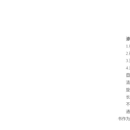
渗
1.
2.
3.
4.
日
清洁
旋紧
长期
不同
通过
书作为