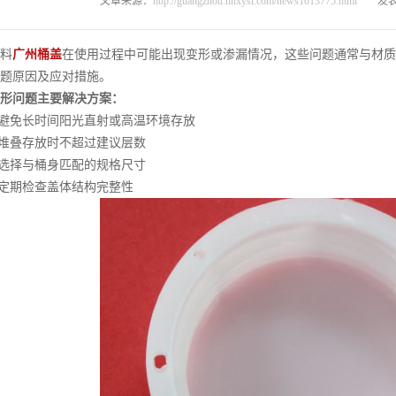
文章来源：
http://guangzhou.hnxysl.com/news1013775.html
发表
料
广州桶盖
在使用过程中可能出现变形或渗漏情况，这些问题通常与材质
题原因及应对措施。
形问题主要解决方案：
避免长时间阳光直射或高温环境存放
堆叠存放时不超过建议层数
选择与桶身匹配的规格尺寸
定期检查盖体结构完整性