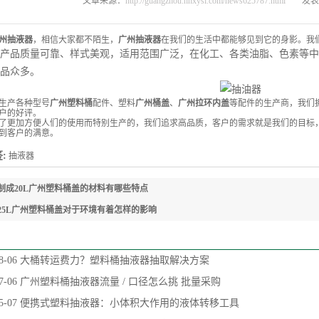
文章来源：
http://guangzhou.hnxysl.com/news625787.html
发表时
州抽液器
，相信大家都不陌生，
广州抽液器
在我们的生活中都能够见到它的身影。我
产品质量可靠、样式美观，适用范围广泛，在化工、各类油脂、色素等中
品众多。
生产各种型号
广州塑料桶
配件、塑料
广州桶盖
、
广州拉环内盖
等配件的生产商，我们
户的好评。
了更加方便人们的使用而特别生产的，我们追求高品质，客户的需求就是我们的目标
到客户的满意。
:
抽液器
制成20L广州塑料桶盖的材料有哪些特点
25L广州塑料桶盖对于环境有着怎样的影响
8-06
大桶转运费力？塑料桶抽液器抽取解决方案
7-06
广州塑料桶抽液器流量 / 口径怎么挑 批量采购
5-07
便携式塑料抽液器：小体积大作用的液体转移工具