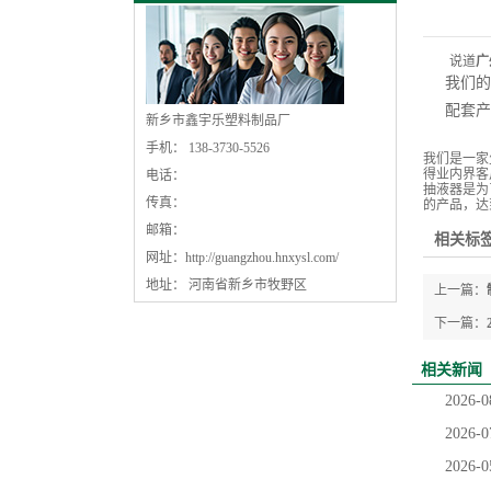
说道
广
我们的
配套产
新乡市鑫宇乐塑料制品厂
手机： 138-3730-5526
我们是一家
得业内界客
电话：
抽液器是为
传真：
的产品，达
邮箱：
相关标签
网址：
http://guangzhou.hnxysl.com/
地址： 河南省新乡市牧野区
上一篇：
下一篇：
相关新闻
2026-0
2026-0
2026-0