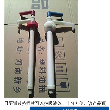
只要通过挤捏就可以抽吸液体，十分方便。该产品顶