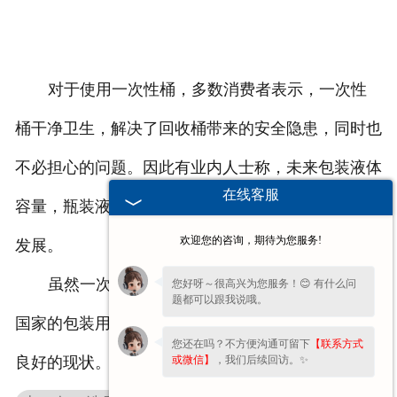
对于使用一次性桶，多数消费者表示，一次性
桶干净卫生，解决了回收桶带来的安全隐患，同时也
不必担心的问题。因此有业内人士称，未来包装液体
在线客服
容量，瓶装液体是朝着大瓶发展，桶装液体朝着小装
欢迎您的咨询，期待为您服务!
发展。
虽然一次性桶目前发展并不顺利，但综合发达
您好呀～很高兴为您服务！😊 有什么问
题都可以跟我说哦。
国家的包装用液体市场行情，一次性桶或许迎来发展
您还在吗？不方便沟通可留下
【联系方式
或微信】
，我们后续回访。✨
良好的现状。