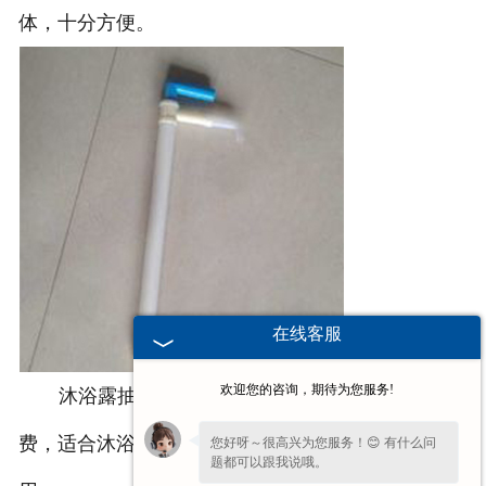
体，十分方便。
在线客服
欢迎您的咨询，期待为您服务!
沐浴露抽液器不会造成液体滞留在容器内的浪
费，适合沐浴露、洗洁精、瓶装液体等水分液体的使
您好呀～很高兴为您服务！😊 有什么问
题都可以跟我说哦。