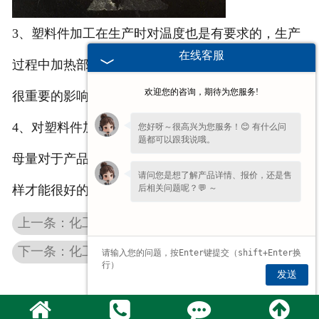
3、塑料件加工在生产时对温度也是有要求的，生产
在线客服
过程中加热部件损坏，局部温度过高会对产品颜色有
欢迎您的咨询，期待为您服务!
很重要的影响。
4、对塑料件加工生产人员要熟练掌握料筒温度，色
您好呀～很高兴为您服务！😊 有什么问
题都可以跟我说哦。
母量对于产品颜色的影响，了解色母的变化规律，这
请问您是想了解产品详情、报价，还是售
后相关问题呢？💬 ～
样才能很好的调整色差。
上一条：化工桶盖的使用注意事项
下一条：化工桶内盖厂家分享选购广州塑料桶
发送