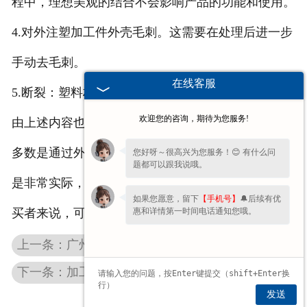
程中，理想美观的结合不会影响产品的功能和使用。
4.对外注塑加工件外壳毛刺。这需要在处理后进一步
手动去毛刺。
在线客服
5.断裂：塑料材料部分断裂后的缺陷。
欢迎您的咨询，期待为您服务!
由上述内容也不难看出检查对外注塑加工件的方法大
多数是通过外观的方法判断质量，采取这种判断方法
您好呀～很高兴为您服务！😊 有什么问
题都可以跟我说哦。
是非常实际，如果是一些比较麻烦的方法，对我们购
如果您愿意，留下
【手机号】
🔔后续有优
惠和详情第一时间电话通知您哦。
买者来说，可能还会真的不是那么实用。
上一条：广州化工桶盖在加工时需要注意的几个细节问题
下一条：加工时如何控制广州化工桶防伪盖的色差
发送