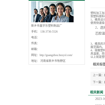
塑料加工加
到塑料原料
1、模具设
使用快速接
新乡市鑫宇乐塑料制品厂
2、选
手机： 138-3730-5526
芯腔温
电话：
传真：
3、模具的
度范围内。
邮箱：
4、接触塑
具温度，而
网址：
http://guangzhou.hnxysl.com/
以上就是塑
地址： 河南省新乡市牧野区
相关标签
上一篇：
下一篇：
相关新闻
2023-1