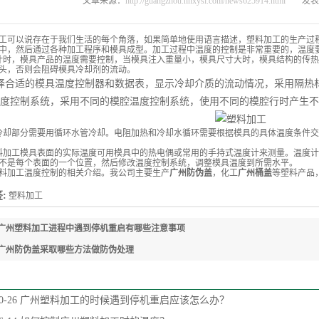
文章来源：
http://guangzhou.hnxysl.com/news625914.html
发表时
工可以说存在于我们生活的每个角落，如果简单地使用语言描述，塑料加工的生产过
中，然后通过各种加工程序和模具成型。加工过程中温度的控制是非常重要的，温度
计时，模具产品的温度需要控制，当模具注入重量小，模具尺寸大时，模具结构的传
头，否则会阻碍模具冷却剂的流动。
择合适的模具温度控制器和数据表，显示冷却介质的流动情况，采用隔热
度控制系统，采用不同的模腔温度控制系统，使用不同的模腔行时产生不
冷却部分需要用循环水管冷却。电阻加热和冷却水循环需要根据模具的具体温度条件
料加工模具表面的实际温度可用模具中的热电偶或常用的手持式温度计来测量。温度
不是每个表面的一个位置，然后修改温度控制系统，调整模具温度到所需水平。
料加工温度控制的相关介绍。我公司主要生产
广州防伪盖
，化工
广州桶盖
等塑料产品
:
塑料加工
广州塑料加工进程中遇到停机重启有哪些注意事项
广州防伪盖采取哪些方法做防伪处理
0-26
广州塑料加工的时候遇到停机重启应该怎么办？