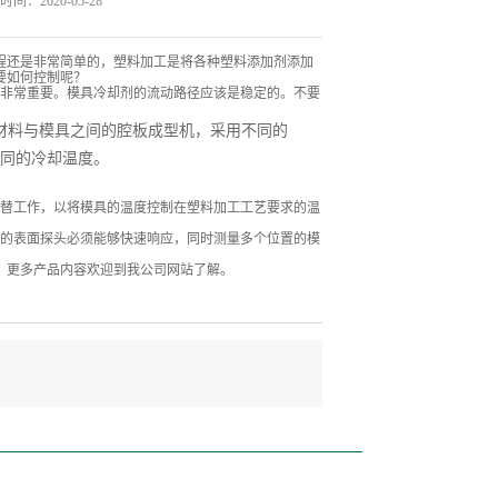
间：2020-05-28
程还是非常简单的，塑料加工是将各种塑料添加剂添加
要如何控制呢？
热非常重要。模具冷却剂的流动路径应该是稳定的。不要
材料与模具之间的腔板成型机，采用不同的
同的冷却温度。
交替工作，以将模具的温度控制在塑料加工工艺要求的温
计的表面探头必须能够快速响应，同时测量多个位置的模
，更多产品内容欢迎到我公司网站了解。