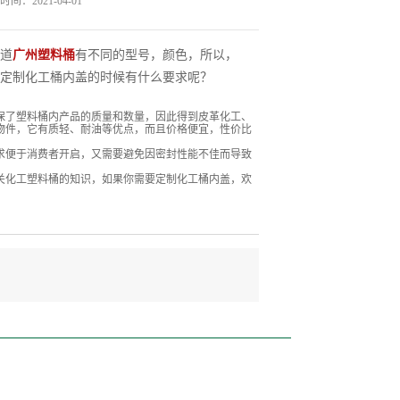
间：2021-04-01
道
广州塑料桶
有不同的型号，颜色，所以，
定制化工桶内盖的时候有什么要求呢？
保了塑料桶内产品的质量和数量，因此得到皮革化工、
物件，它有质轻、耐油等优点，而且价格便宜，性价比
求便于消费者开启，又需要避免因密封性能不佳而导致
关化工塑料桶的知识，如果你需要定制化工桶内盖，欢