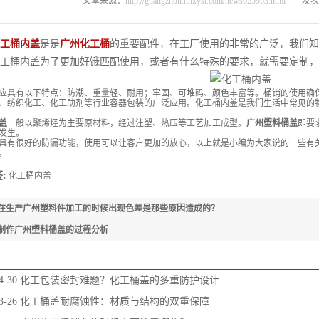
文章来源：
http://guangzhou.hnxysl.com/news625953.html
发表时
工桶内盖
是是
广州化工桶
的重要配件，在工厂使用的非常的广泛，我们知
工桶内盖为了更加好饿匹配使用，或者有什么特殊的要求，就需要定制，
应具有以下特点：防潮、重量轻、耐用；牢固、可堆码、颜色丰富等。桶销的使用确
、纺织化工、化工助剂等行业容器包装的广泛应用。化工桶内盖是我们生活中常见的
盖
一般以聚烯烃为主要原材料，经过注塑、热压等工艺加工成型。
广州塑料桶盖
即要
发生。
具有很好的防漏功能，使用可以让客户更加的放心，以上就是小编为大家说的一些有
。
:
化工桶内盖
在生产广州塑料件加工的时候出现色差是那些原因造成的？
制作广州塑料桶盖的过程分析
4-30
化工包装密封难题？化工桶盖的多重防护设计
3-26
化工桶盖耐腐蚀性：材质与结构的双重保障