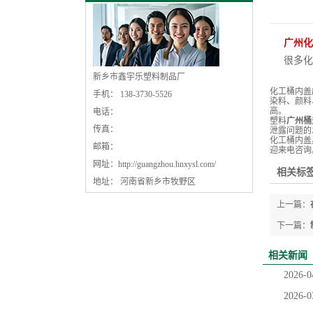
广州化
很多化
新乡市鑫宇乐塑料制品厂
化工桶内盖
手机： 138-3730-5526
染料、颜料
高。
电话：
塑料
广州桶
传真：
泄露问题的
化工桶内盖
邮箱：
迎来电咨询
网址：
http://guangzhou.hnxysl.com/
相关标签
地址： 河南省新乡市牧野区
上一篇：
下一篇：
相关新闻
2026-0
2026-0