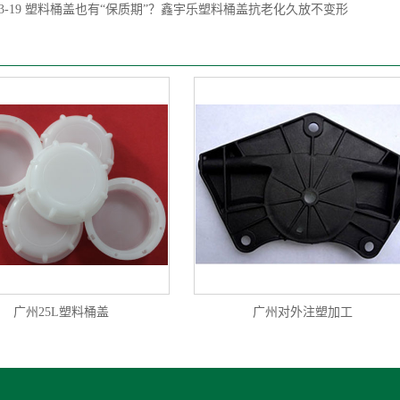
3-19
塑料桶盖也有“保质期”？鑫宇乐塑料桶盖抗老化久放不变形
广州25L塑料桶盖
广州对外注塑加工