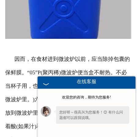
因而，在食材进到微波炉以前，应当除掉包囊的
保鲜膜。“05”P(聚丙稀)微波炉便当盒不耐热。不必
在线客服
当杯子用，也不必由于温度越高越和小盒子一起放到
欢迎您的咨询，期待为您服务!
微波炉里。)六号:PS(聚乙烯)，由于吸水性低。不必
放到微波炉里，以防温度过高释放出来化合物。充斥
您好呀～很高兴为您服务！😊 有什么问
题都可以跟我说哦。
着酸(如果汁)和碱性物质后，致癌物质会溶解。防止