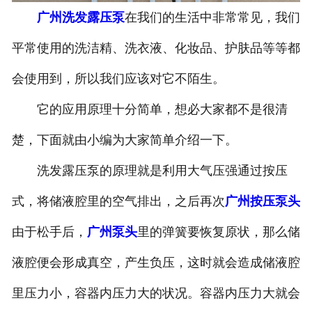
广州洗发露压泵
在我们的生活中非常常见，我们
-
广州塑料桶外盖
平常使用的洗洁精、洗衣液、化妆品、护肤品等等都
-
广州20-25L塑料桶专用防伪盖
会使用到，所以我们应该对它不陌生。
-
广州扣手内盖
它的应用原理十分简单，想必大家都不是很清
-
广州防尘帽
楚，下面就由小编为大家简单介绍一下。
-
广州化工桶盖
洗发露压泵的原理就是利用大气压强通过按压
式，将储液腔里的空气排出，之后再次
广州按压泵头
广州塑料桶
由于松手后，
广州泵头
里的弹簧要恢复原状，那么储
-
广州20L塑料桶
液腔便会形成真空，产生负压，这时就会造成储液腔
-
广州透气孔塑料桶
里压力小，容器内压力大的状况。容器内压力大就会
-
广州20L—25L塑料桶