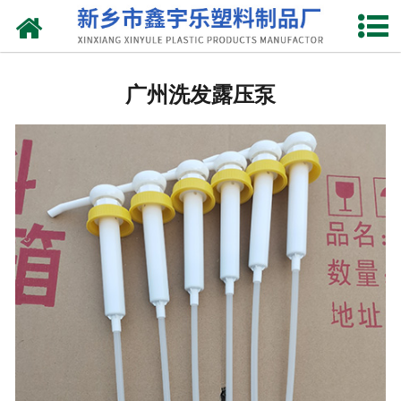
网站首页
广州抽液器
广州洗发露压泵
-
广州洗涤灵抽液器
-
广州手动塑料抽液器
-
广州洗涤用品抽取器
-
广州沐浴抽
-
广州新型抽取器
广州桶盖
-
广州拉环内盖