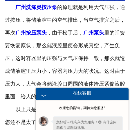
广州洗涤灵按压泵
的原理就是利用大气压强，通
-
广州塑料桶外盖
过按压，将储液腔中的空气排出，当空气排完之后，
-
广州20-25L塑料桶专用防伪盖
再次
广州按压泵头
，由于松手后，
广州泵头
里的弹簧
-
广州扣手内盖
要恢复原状，那么储液腔里便会形成真空，产生负
-
广州防尘帽
压，这时容器里的压强与大气压保持一致，那么就造
-
广州化工桶盖
成储液腔里压力小，容器内压力大的状况。这时由于
压力大，大气会将储液腔口周围的液体给压紧储液腔
广州塑料桶
在线客服
里面，给人的感觉就像泵头将液体吸上去的。
-
广州20L塑料桶
欢迎您的咨询，期待为您服务!
以上只是使用通俗的方法为您介绍了一下，如果
-
广州透气孔塑料桶
您还不是太了解，欢迎您锁定我们的官网或者联系我
您好呀～很高兴为您服务！😊 有什么问
题都可以跟我说哦。
-
广州20L—25L塑料桶