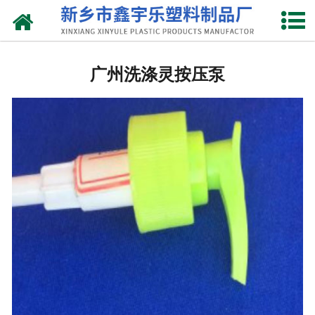
网站首页
广州抽液器
广州洗涤灵按压泵
-
广州洗涤灵抽液器
-
广州手动塑料抽液器
-
广州洗涤用品抽取器
-
广州沐浴抽
-
广州新型抽取器
广州桶盖
-
广州拉环内盖