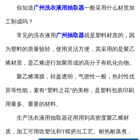
你知道
广州洗衣液用抽取器
一般采用什么材质加
-
广州塑料桶外盖
工制成吗？
-
广州20-25L塑料桶专用防伪盖
常见的洗衣液用
广州抽取器
就是塑料材质的，因
-
广州扣手内盖
为塑料的质量较轻，使用灵活方便，其采用的是聚乙
-
广州防尘帽
烯材质，是乙烯进行加聚而成的高分子有机化合物。
-
广州化工桶盖
聚乙烯薄膜，轻盈透明，气密性一般，热封性优
异等性能，素有“塑料之花”的美称，是塑料包装印刷
广州塑料桶
用量多、重要的材料。
-
广州20L塑料桶
生产洗衣液用抽取器还用用到高密度聚乙烯材
-
广州透气孔塑料桶
质，加工可用吹塑法和T模挤出工艺。耐热耐蒸煮，
-
广州20L—25L塑料桶