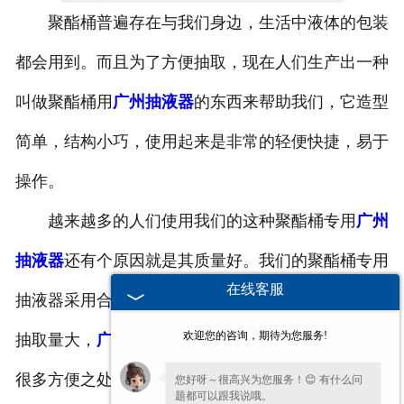
聚酯桶普遍存在与我们身边，生活中液体的包装
-
广州塑料桶外盖
都会用到。而且为了方便抽取，现在人们生产出一种
-
广州20-25L塑料桶专用防伪盖
叫做聚酯桶用
广州抽液器
的东西来帮助我们，它造型
-
广州扣手内盖
简单，结构小巧，使用起来是非常的轻便快捷，易于
-
广州防尘帽
操作。
-
广州化工桶盖
越来越多的人们使用我们的这种聚酯桶专用
广州
抽液器
还有个原因就是其质量好。我们的聚酯桶专用
广州塑料桶
在线客服
抽液器采用合格原材料制作而成，清洁干净，而且其
-
广州20L塑料桶
欢迎您的咨询，期待为您服务!
抽取量大，
广州聚酯桶用抽液器
能够为您的生活带了
-
广州透气孔塑料桶
很多方便之处。
您好呀～很高兴为您服务！😊 有什么问
题都可以跟我说哦。
-
广州20L—25L塑料桶