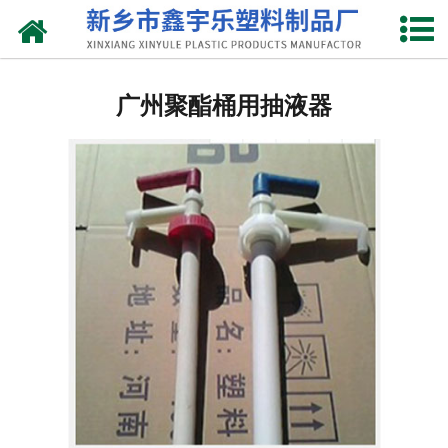
网站首页
广州抽液器
广州聚酯桶用抽液器
-
广州洗涤灵抽液器
-
广州手动塑料抽液器
-
广州洗涤用品抽取器
-
广州沐浴抽
-
广州新型抽取器
广州桶盖
-
广州拉环内盖