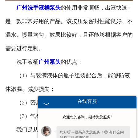
广州洗手液桶泵头
的使用非常顺畅，出液快速，
-
广州塑料桶外盖
是一款非常好用的产品。该按压泵密封性能良好、不
-
广州20-25L塑料桶专用防伪盖
漏水、喷量均匀、效果比较好，且还能够根据客户的
-
广州扣手内盖
需要进行定制。
-
广州防尘帽
洗手液桶
广州泵头
的优点：
-
广州化工桶盖
（1）与装满液体的瓶子组装配合后，能够防液
体渗漏、减少损失；
广州塑料桶
在线客服
（2）密封性能良好、喷量均匀，排气功能好；
-
广州20L塑料桶
（3）气泵顺畅、快速出液、一次即可。
欢迎您的咨询，期待为您服务!
-
广州透气孔塑料桶
我们是从事洗手液桶泵头、
广州抽液器
、塑料
广
您好呀～很高兴为您服务！😊 有什么问
-
广州20L—25L塑料桶
题都可以跟我说哦。