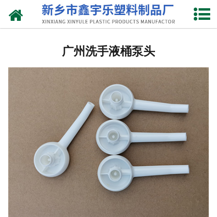
网站首页
广州抽液器
广州洗手液桶泵头
-
广州洗涤灵抽液器
-
广州手动塑料抽液器
-
广州洗涤用品抽取器
-
广州沐浴抽
-
广州新型抽取器
广州桶盖
-
广州拉环内盖