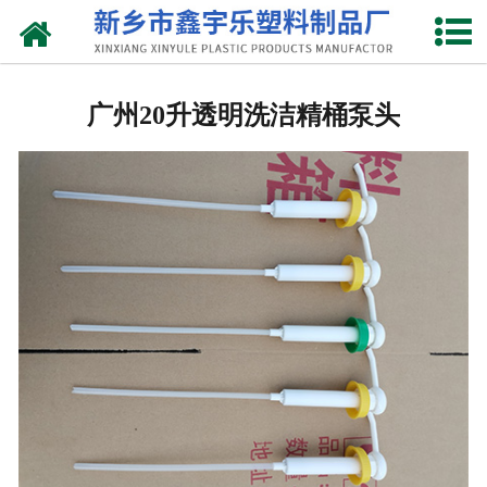
网站首页
广州抽液器
广州20升透明洗洁精桶泵头
-
广州洗涤灵抽液器
-
广州手动塑料抽液器
-
广州洗涤用品抽取器
-
广州沐浴抽
-
广州新型抽取器
广州桶盖
-
广州拉环内盖