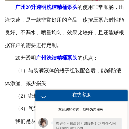
广州20升透明洗洁精桶泵头
的使用非常顺畅，出
-
广州塑料桶外盖
液快速，是一款非常好用的产品。该按压泵密封性能
-
广州20-25L塑料桶专用防伪盖
良好、不漏水、喷量均匀、效果比较好，且还能够根
-
广州扣手内盖
据客户的需要进行定制。
-
广州防尘帽
20升透明
广州洗洁精桶泵头
的优点：
-
广州化工桶盖
（1）与装满液体的瓶子组装配合后，能够防液
体渗漏、减少损失；
广州塑料桶
在线客服
（2）密封性能良好、喷量均匀，排气功能好；
-
广州20L塑料桶
（3）气泵顺畅、快速出液、一次即可。
欢迎您的咨询，期待为您服务!
-
广州透气孔塑料桶
我们是从事20升透明洗洁精桶
广州泵头
、
广州抽
您好呀～很高兴为您服务！😊 有什么问
-
广州20L—25L塑料桶
题都可以跟我说哦。