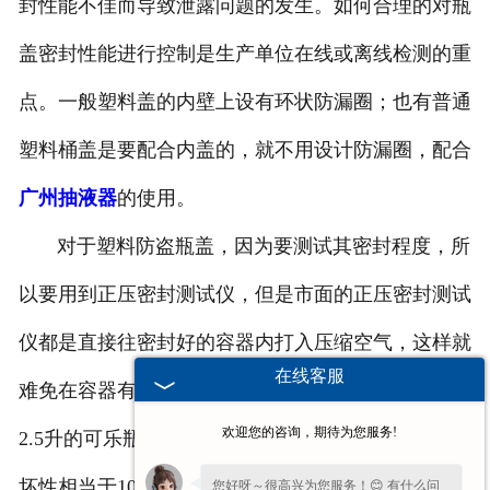
封性能不佳而导致泄露问题的发生。如何合理的对瓶
盖密封性能进行控制是生产单位在线或离线检测的重
点。一般塑料盖的内壁上设有环状防漏圈；也有普通
塑料桶盖是要配合内盖的，就不用设计防漏圈，配合
广州抽液器
的使用。
对于塑料防盗瓶盖，因为要测试其密封程度，所
以要用到正压密封测试仪，但是市面的正压密封测试
仪都是直接往密封好的容器内打入压缩空气，这样就
在线客服
难免在容器有瑕疵时发生爆炸，据专家测算，一个
欢迎您的咨询，期待为您服务!
2.5升的可乐瓶子，如果在1.2MPa时发生爆炸，其破
坏性相当于100-150克炸药的威力。塑料桶如果没有
您好呀～很高兴为您服务！😊 有什么问