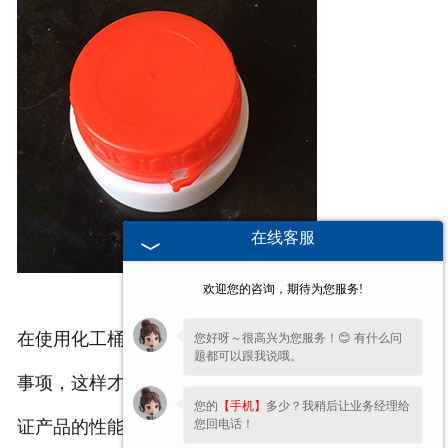
在线客服
欢迎您的咨询，期待为您服务!
在使用化工桶防伪盖的过程中，需要注意上述的注意
您好呀～很高兴为您服务！😊 有什么问
题都可以跟我说哦。
事项，这样才能尽可能地延长产品的使用时间以及保
您的
【手机】
多少？我稍后让业务经理给
您回电话！
证产品的性能。