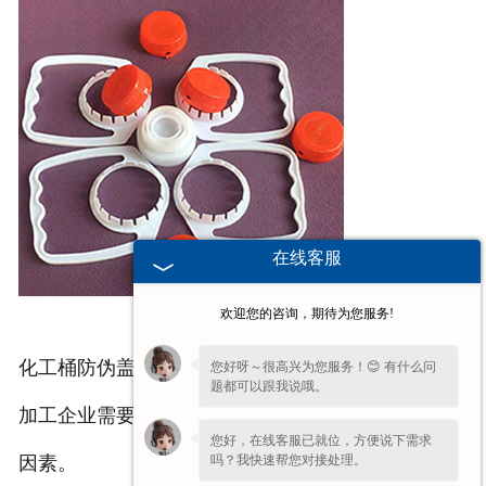
在线客服
欢迎您的咨询，期待为您服务!
化工桶防伪盖厂家简单的总结一下，选择理想的注塑
您好呀～很高兴为您服务！😊 有什么问
题都可以跟我说哦。
加工企业需要考虑到设备，交货时间以及售后服务的
您好，在线客服已就位，方便说下需求
吗？我快速帮您对接处理。
因素。