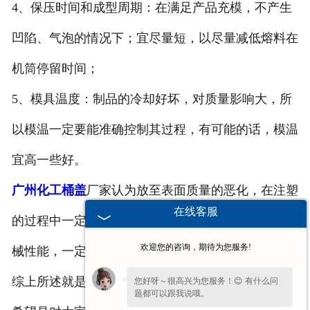
4、保压时间和成型周期：在满足产品充模，不产生
凹陷、气泡的情况下；宜尽量短，以尽量减低熔料在
机筒停留时间；
5、模具温度：制品的冷却好坏，对质量影响大，所
以模温一定要能准确控制其过程，有可能的话，模温
宜高一些好。
广州化工桶盖
厂家认为放至表面质量的恶化，在注塑
在线客服
的过程中一定要尽量少用脱模剂；为了的到更好的机
欢迎您的咨询，期待为您服务!
械性能，一定要按照生产工艺的要求机型加工生产。
综上所述就是
广州化工桶盖
厂家和大家分享的内容，
您好呀～很高兴为您服务！😊 有什么问
题都可以跟我说哦。