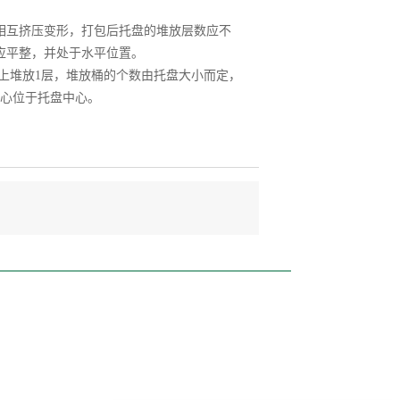
互挤压变形，打包后托盘的堆放层数应不
应平整，并处于水平位置。
上堆放1层，堆放桶的个数由托盘大小而定，
心位于托盘中心。