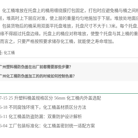
化工桶堆放在托盘上的桶用缠绕膜打包固定，打包时应避免桶与桶之间相
层，堆高时上下层应对准，使上层的重量均匀地施加于下层。堆放处地面
装货物后的桶采用双面平托盘堆放，托盘尺寸不大于1.3米。每个托盘
缘不得超过托盘边缘。托盘上的桶应对称堆放，使整个托盘与其上桶的重
言之，只要严格按照要求储存化工桶，就能使之寿命增加。
:
化工桶
广州塑料桶防伪盖在出厂前都需要那些步骤？
广州化工桶防伪盖加工的的时候如何控制色差？
7-15
25 升塑料桶盖规格区分 56mm 化工桶内外盖选配
6-18
不同腐蚀环境下，化工桶盖材质区分方法
6-11
化工桶盖防盗防漏：双重防护设计解析
6-04
工厂包装标准化：化工桶盖密封统一适配方案