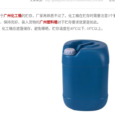
文章来源：
http://guangzhou.hnxysl.com/news862324.html
发表时
于
广州化工桶
的贮存，厂家再熟悉不过了。化工桶在贮存时需要注意3个
、保持完好，装入货物的
广州塑料桶
对于贮存要求就更是如此。
工桶应遮篷储存，避免曝晒，贮存温度在40℃以下,-18℃以上。