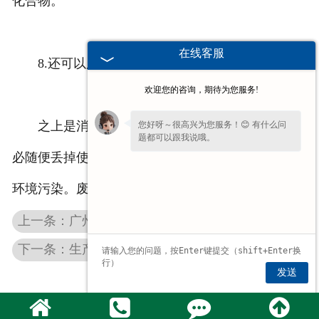
化合物。
在线客服
8.还可以用一些细砂在桶里清洗，多洗几回。
欢迎您的咨询，期待为您服务!
之上是消除大容量塑料桶中残留机油的方法。不
您好呀～很高兴为您服务！😊 有什么问
题都可以跟我说哦。
必随便丢掉使用过的桶，尤其是残留的机油，会导致
环境污染。废料的桶能够清洗再运用。
上一条：广州化工桶外盖在使用和存放时，主要注意哪些问题呢？
下一条：生产厂家用经验告诉大家广州塑料加工时的温度要如何控制？
发送