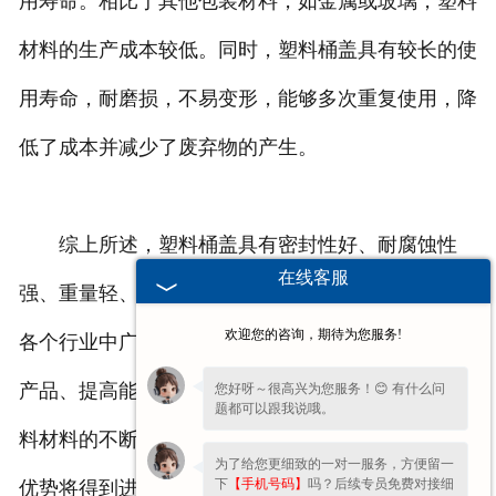
用寿命。相比于其他包装材料，如金属或玻璃，塑料
材料的生产成本较低。同时，塑料桶盖具有较长的使
用寿命，耐磨损，不易变形，能够多次重复使用，降
低了成本并减少了废弃物的产生。
综上所述，塑料桶盖具有密封性好、耐腐蚀性
在线客服
强、重量轻、可塑性高、成本低等特性和优势。它在
欢迎您的咨询，期待为您服务!
各个行业中广泛应用于产品包装和运输领域，为保护
产品、提高能率和降低成本发挥着重要作用。随着塑
您好呀～很高兴为您服务！😊 有什么问
题都可以跟我说哦。
料材料的不断创新和技术的进步，塑料桶盖的特性和
为了给您更细致的一对一服务，方便留一
下
【手机号码】
吗？后续专员免费对接细
优势将得到进一步的提升和拓展。