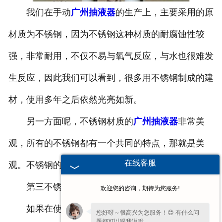
我们在手动
广州抽液器
的生产上，主要采用的原
-
广州塑料桶外盖
材质为不锈钢，因为不锈钢这种材质的耐腐蚀性较
-
广州20-25L塑料桶专用防伪盖
强，非常耐用，不仅不易与氧气反应，与水也很难发
-
广州扣手内盖
生反应，因此我们可以看到，很多用不锈钢制成的建
-
广州防尘帽
材，使用多年之后依然光亮如新。
-
广州化工桶盖
另一方面呢，不锈钢材质的
广州抽液器
非常美
观，所有的不锈钢都有一个共同的特点，那就是美
广州塑料桶
在线客服
观。不锈钢的表面光光的、亮亮的。
-
广州20L塑料桶
第三不锈钢制品的韧性好、强度高。
欢迎您的咨询，期待为您服务!
-
广州透气孔塑料桶
如果在使用抽液器的过程中不小心将其摔在地
您好呀～很高兴为您服务！😊 有什么问
-
广州20L—25L塑料桶
题都可以跟我说哦。