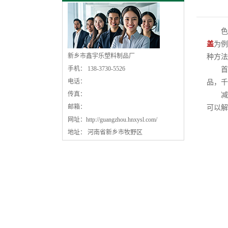
色差
盖
为例
新乡市鑫宇乐塑料制品厂
种方法
手机： 138-3730-5526
首
电话：
品，
传真：
减少
邮箱：
可以解
网址：
http://guangzhou.hnxysl.com/
地址： 河南省新乡市牧野区